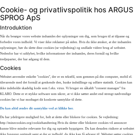
Cookie- og privatlivspolitik hos ARGUS
SPROG ApS
Introduktion
Når du besøger vores website indsamles der oplysninger om dig, som bruges til at tilpasse og
forbedre vores indhold. Vi viser ikke reklamer på siden. Hvis du ikke ønsker, at der indsamles
oplysninger, bør du slette dine cookies (se vejledning) og undlade videre brug af websitet.
Nedenfor har vi uddybet, hvilke informationer der indsamles, deres formål og hvilke
tredjeparter, der har adgang til dem.
Cookies
Websitet anvender enkelte "cookies", der er en tekstfil, som gemmes på din computer, mobil el.
tilsvarende med det formål at genkende den, huske indstillinge og udføre statistik. Cookies kan
ikke indeholde skadelig kode som f.eks. virus. Vi bruger en såkaldt "consent manager" fra
KLARO. Dette er et stykke software som sikrer, at vi ikke sætter andet end strengt nødvendige
cookies før vi har modtaget dit konkrete samtykke til dette.
Du kan altid ændre dit samtykke ved at klikke her.
Du har ydelrigere mulighed for, helt at slette eller blokere for cookies. Se vejledning:
http://minecookies.org/cookiehandtering Hvis du sletter eller blokerer cookies vil annoncer
kunne blive mindre relevante for dig og optræde hyppigere. Du kan desuden risikere at websitet
ikke fungerer optimalt samt at der er indhold, du ikke kan få adgang til. Websitet sætter cookies