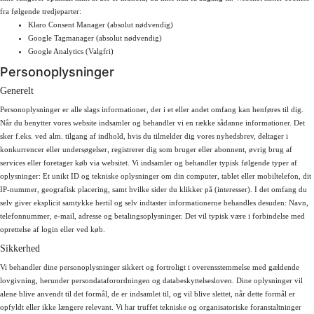
fra følgende tredjeparter:
Klaro Consent Manager (absolut nødvendig)
Google Tagmanager (absolut nødvendig)
Google Analytics (Valgfri)
Personoplysninger
Generelt
Personoplysninger er alle slags informationer, der i et eller andet omfang kan henføres til dig.
Når du benytter vores website indsamler og behandler vi en række sådanne informationer. Det
sker f.eks. ved alm. tilgang af indhold, hvis du tilmelder dig vores nyhedsbrev, deltager i
konkurrencer eller undersøgelser, registrerer dig som bruger eller abonnent, øvrig brug af
services eller foretager køb via websitet. Vi indsamler og behandler typisk følgende typer af
oplysninger: Et unikt ID og tekniske oplysninger om din computer, tablet eller mobiltelefon, dit
IP-nummer, geografisk placering, samt hvilke sider du klikker på (interesser). I det omfang du
selv giver eksplicit samtykke hertil og selv indtaster informationerne behandles desuden: Navn,
telefonnummer, e-mail, adresse og betalingsoplysninger. Det vil typisk være i forbindelse med
oprettelse af login eller ved køb.
Sikkerhed
Vi behandler dine personoplysninger sikkert og fortroligt i overensstemmelse med gældende
lovgivning, herunder persondataforordningen og databeskyttelsesloven. Dine oplysninger vil
alene blive anvendt til det formål, de er indsamlet til, og vil blive slettet, når dette formål er
opfyldt eller ikke længere relevant. Vi har truffet tekniske og organisatoriske foranstaltninger