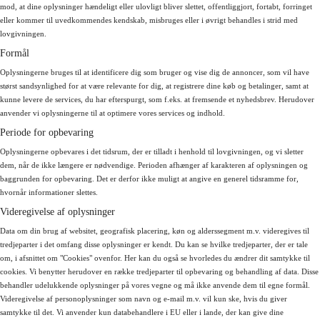
mod, at dine oplysninger hændeligt eller ulovligt bliver slettet, offentliggjort, fortabt, forringet
eller kommer til uvedkommendes kendskab, misbruges eller i øvrigt behandles i strid med
lovgivningen.
Formål
Oplysningerne bruges til at identificere dig som bruger og vise dig de annoncer, som vil have
størst sandsynlighed for at være relevante for dig, at registrere dine køb og betalinger, samt at
kunne levere de services, du har efterspurgt, som f.eks. at fremsende et nyhedsbrev. Herudover
anvender vi oplysningerne til at optimere vores services og indhold.
Periode for opbevaring
Oplysningerne opbevares i det tidsrum, der er tilladt i henhold til lovgivningen, og vi sletter
dem, når de ikke længere er nødvendige. Perioden afhænger af karakteren af oplysningen og
baggrunden for opbevaring. Det er derfor ikke muligt at angive en generel tidsramme for,
hvornår informationer slettes.
Videregivelse af oplysninger
Data om din brug af websitet, geografisk placering, køn og alderssegment m.v. videregives til
tredjeparter i det omfang disse oplysninger er kendt. Du kan se hvilke tredjeparter, der er tale
om, i afsnittet om "Cookies" ovenfor. Her kan du også se hvorledes du ændrer dit samtykke til
cookies. Vi benytter herudover en række tredjeparter til opbevaring og behandling af data. Disse
behandler udelukkende oplysninger på vores vegne og må ikke anvende dem til egne formål.
Videregivelse af personoplysninger som navn og e-mail m.v. vil kun ske, hvis du giver
samtykke til det. Vi anvender kun databehandlere i EU eller i lande, der kan give dine